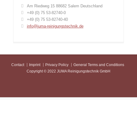
Am Riedweg 15 88682 Salem Deutschland
+49 (0) 75 53-82740-0
+49 (0) 75 53-82740-40
info@juma-reinigungstechnik.de
Contact
Imprint
Privacy Policy
General Terms and Conditions
Copyright © 2022 JUMA Reinigungstechnik GmbH